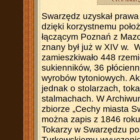
Swarzędz uzyskał prawa 
dzięki korzystnemu poło
łączącym Poznań z Maz
znany był już w XIV w. 
zamieszkiwało 448 rzemie
sukienników, 36 płócien
wyrobów tytoniowych. Ak
jednak o stolarzach, tok
stalmachach. W Archiw
zbiorze „Cechy miasta S
można zapis z 1846 rok
Tokarzy w Swarzędzu poś
Turkowskiemu wyuczenie 