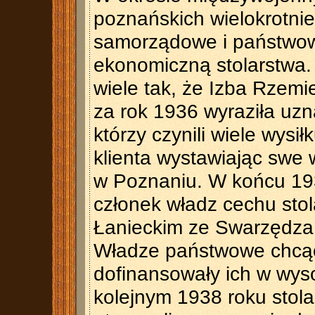
poznańskich wielokrotnie
samorządowe i państwowe
ekonomiczną stolarstwa. 
wiele tak, że Izba Rzem
za rok 1936 wyraziła uzn
którzy czynili wiele wysi
klienta wystawiając swe
w Poznaniu. W końcu 193
członek władz cechu stol
Łanieckim ze Swarzędza w
Władze państwowe chcąc
dofinansowały ich w wys
kolejnym 1938 roku stol