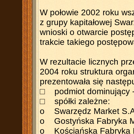
W połowie 2002 roku wsz
z grupy kapitałowej Swar
wnioski o otwarcie post
trakcie takiego postępow
W rezultacie licznych pr
2004 roku struktura org
prezentowała się następ
□ podmiot dominujący -
□ spółki zależne:
o Swarzędz Market S.A
o Gostyńska Fabryka Meb
o Kościańska Fabryka Me