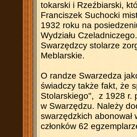
tokarski i Rzeźbiarski, k
Franciszek Suchocki mistr
1932 roku na posiedzeniu
Wydziału Czeladniczego.
Swarzędzcy stolarze zorg
Meblarskie.
O randze Swarzedza jako 
świadczy także fakt, że s
Stolarskiego", z 1928 r.
w Swarzędzu. Należy doda
swarzędzkich abonował w
członków 62 egzemplarze