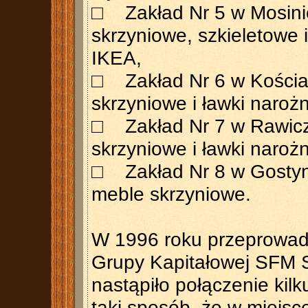
□ Zakład Nr 5 w Mosini
skrzyniowe, szkieletowe 
IKEA,
□ Zakład Nr 6 w Kościa
skrzyniowe i ławki naroż
□ Zakład Nr 7 w Rawicz
skrzyniowe i ławki naroż
□ Zakład Nr 8 w Gostyni
meble skrzyniowe.
W 1996 roku przeprowa
Grupy Kapitałowej SFM S
nastąpiło połączenie kil
taki sposób, że w miejs