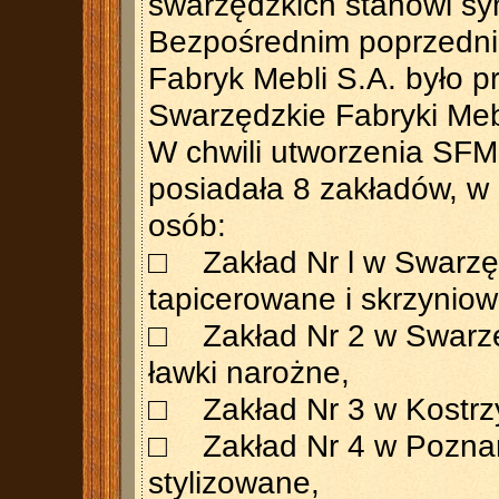
swarzędzkich stanowi sy
Bezpośrednim poprzedn
Fabryk Mebli S.A. było 
Swarzędzkie Fabryki Meb
W chwili utworzenia SFM
posiadała 8 zakładów, w
osób:
□ Zakład Nr l w Swarzę
tapicerowane i skrzyniow
□ Zakład Nr 2 w Swarzęd
ławki narożne,
□ Zakład Nr 3 w Kostrzyni
□ Zakład Nr 4 w Poznan
stylizowane,