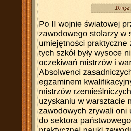
Po II wojnie światowej p
zawodowego stolarzy w 
umiejętności praktyczn
tych szkół były wysoce 
oczekiwań mistrzów i war
Absolwenci zasadniczyc
egzaminem kwalifikacyjny
mistrzów rzemieślniczych
uzyskaniu w warsztacie 
zawodowych zrywali oni
do sektora państwowego l
praktycznej nauki zawod