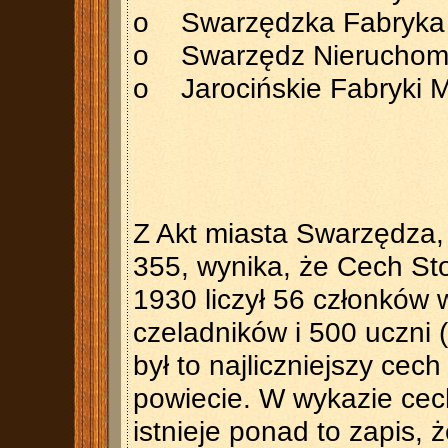
o Swarzędzka Fabryka K
o Swarzędz Nieruchomoś
o Jarocińskie Fabryki M
Z Akt miasta Swarzędza,
355, wynika, że Cech St
1930 liczył 56 członków 
czeladników i 500 uczni 
był to najliczniejszy ce
powiecie. W wykazie cec
istnieje ponad to zapis, 