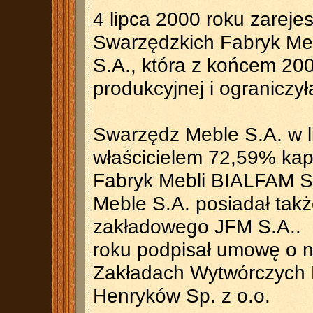
4 lipca 2000 roku zarej
Swarzędzkich Fabryk Me
S.A., która z końcem 200
produkcyjnej i ograniczy
Swarzędz Meble S.A. w li
właścicielem 72,59% kap
Fabryk Mebli BIALFAM S
Meble S.A. posiadał tak
zakładowego JFM S.A.. 
roku podpisał umowę o 
Zakładach Wytwórczych M
Henryków Sp. z o.o.