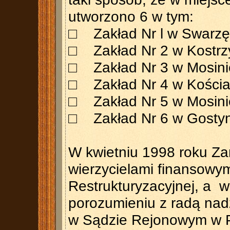
utworzono 6 w tym:
□ Zakład Nr l w Swarzęd
□ Zakład Nr 2 w Kostrzyni
□ Zakład Nr 3 w Mosini
□ Zakład Nr 4 w Kościan
□ Zakład Nr 5 w Mosinie
□ Zakład Nr 6 w Gostyniu
W kwietniu 1998 roku Za
wierzycielami finansow
Restrukturyzacyjnej, a w
porozumieniu z radą nadz
w Sądzie Rejonowym w P